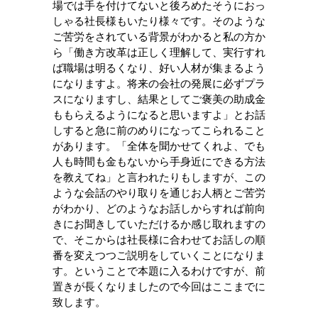
場では手を付けてないと後ろめたそうにおっ
しゃる社長様もいたり様々です。そのような
ご苦労をされている背景がわかると私の方か
ら「働き方改革は正しく理解して、実行すれ
ば職場は明るくなり、好い人材が集まるよう
になりますよ。将来の会社の発展に必ずプラ
スになりますし、結果としてご褒美の助成金
ももらえるようになると思いますよ」とお話
しすると急に前のめりになってこられること
があります。「全体を聞かせてくれよ、でも
人も時間も金もないから手身近にできる方法
を教えてね」と言われたりもしますが、この
ような会話のやり取りを通じお人柄とご苦労
がわかり、どのようなお話しからすれば前向
きにお聞きしていただけるか感じ取れますの
で、そこからは社長様に合わせてお話しの順
番を変えつつご説明をしていくことになりま
す。ということで本題に入るわけですが、前
置きが長くなりましたので今回はここまでに
致します。