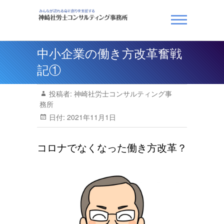
Skip
to
content
神崎社労士コンサルティ
中小企業の働き方改革奮戦
ング事務所
記①
投稿者:
神崎社労士コンサルティング事
務所
日付:
2021年11月1日
コロナでなくなった働き方改革？