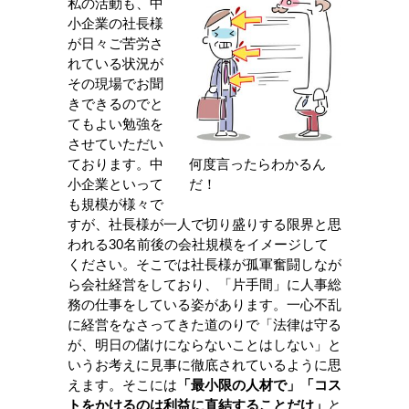
私の活動も、中
小企業の社長様
が日々ご苦労さ
れている状況が
その現場でお聞
きできるのでと
てもよい勉強を
させていただい
何度言ったらわかるん
ております。中
だ！
小企業といって
も規模が様々で
すが、社長様が一人で切り盛りする限界と思
われる30名前後の会社規模をイメージして
ください。そこでは社長様が孤軍奮闘しなが
ら会社経営をしており、「片手間」に人事総
務の仕事をしている姿があります。一心不乱
に経営をなさってきた道のりで「法律は守る
が、明日の儲けにならないことはしない」と
いうお考えに見事に徹底されているように思
えます。そこには
「最小限の人材で」「コス
トをかけるのは利益に直結することだけ」
と