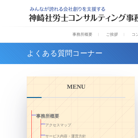
Skip
to
content
事務所概要
ご挨拶
コ
よくある質問コーナー
MENU
事務所概要
アクセスマップ
サービス内容・運営方針