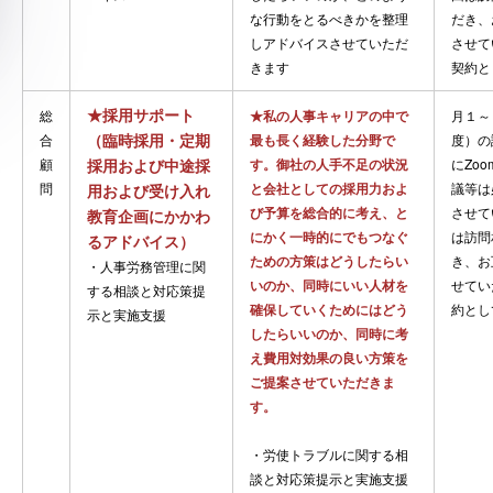
な行動をとるべきかを整理
だき、
しアドバイスさせていただ
させて
きます
契約と
★採用サポート
総
★私の人事キャリアの中で
月１～
（臨時採用・定期
合
最も長く経験した分野で
度）の
顧
採用および中途採
す。御社の人手不足の状況
にZo
問
と会社としての採用力およ
議等は
用および受け入れ
び予算を総合的に考え、と
させて
教育企画にかかわ
にかく一時的にでもつなぐ
は訪問
るアドバイス）
ための方策はどうしたらい
き、お
・人事労務管理に関
いのか、同時にいい人材を
せてい
する相談と対応策提
確保していくためにはどう
約とし
示と実施支援
したらいいのか、同時に考
え費用対効果の良い方策を
ご提案させていただきま
す。
・労使トラブルに関する相
談と対応策提示と実施支援