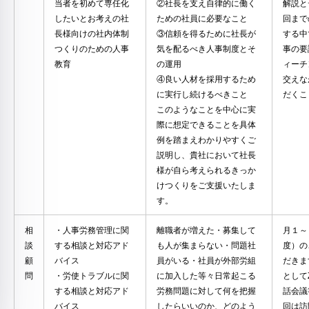
当者を初めて専任化
②社長を支え自律的に働く
解説と
したいとお考えの社
ための社員に必要なこと
回まで
長様向けの社内体制
③信頼を得るために社長が
する中
つくりのための人事
気を配るべき人事制度とそ
事の要
教育
の運用
ィーチ
④良い人材を採用するため
交えな
に実行し続けるべきこと
だくこ
このようなことを中心に実
際に想定できることを具体
例を踏まえわかりやすくご
説明し、貴社において社長
様が自ら考えられるきっか
けつくりをご支援いたしま
す。
相
・人事労務管理に関
離職者が増えた・募集して
月１～
談
する相談と対応アド
も人が集まらない・問題社
度）の
顧
バイス
員がいる・社員が外部労組
だきま
問
・労使トラブルに関
に加入した等々日常起こる
として
する相談と対応アド
労務問題に対して何を把握
話会議
バイス
したらいいのか、どのよう
回は訪