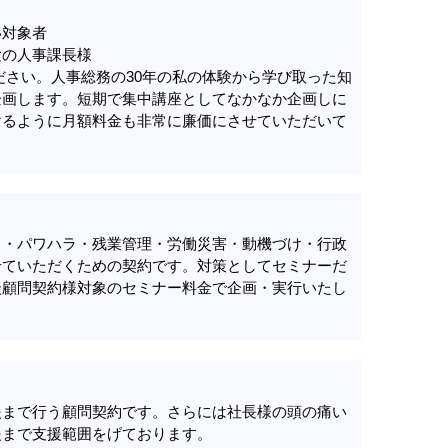
対象者
人事課長様
ださい。人事総務の30年の私の体験から学び取った知
企画します。短期で集中講座としてなかなか企画しに
けるように月額料金も非常に廉価にさせていただいて
。
ラ・パワハラ・残業管理・労働災害・動機づけ・行政
せていただくための契約です。対策としてセミナーだ
談顧問契約様対象のセミナー料金で企画・実行いたし
援まで行う顧問契約です。さらには社長様の頭の痛い
援まで支援範囲をげております。