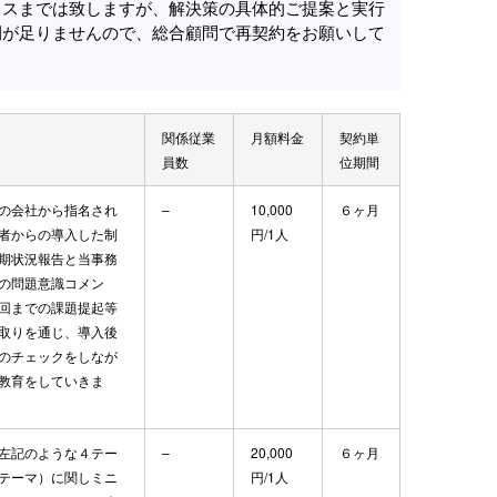
イスまでは致しますが、解決策の具体的ご提案と実行
間が足りませんので、総合顧問で再契約をお願いして
関係従業
月額料金
契約単
員数
位期間
の会社から指名され
–
10,000
６ヶ月
者からの導入した制
円/1人
期状況報告と当事務
の問題意識コメン
回までの課題提起等
取りを通じ、導入後
のチェックをしなが
教育をしていきま
左記のような４テー
–
20,000
６ヶ月
テーマ）に関しミニ
円/1人