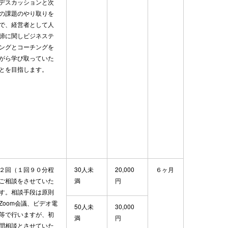
デスカッションと次
の課題のやり取りを
で、経営者として人
諦に関しビジネステ
ングとコーチングを
がら学び取っていた
とを目指します。
２回（１回９０分程
30人未
20,000
６ヶ月
ご相談をさせていた
満
円
す。相談手段は原則
Zoom会議、ビデオ電
50人未
30,000
等で行いますが、初
満
円
問相談とさせていた