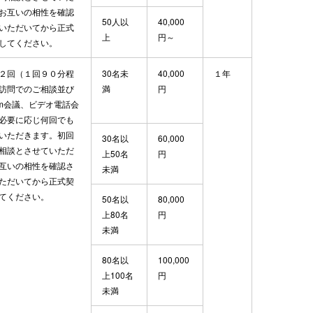
お互いの相性を確認
50人以
40,000
いただいてから正式
上
円～
してください。
２回（１回９０分程
30名未
40,000
１年
訪問でのご相談並び
満
円
om会議、ビデオ電話会
必要に応じ何回でも
いただきます。初回
30名以
60,000
相談とさせていただ
上50名
円
互いの相性を確認さ
未満
ただいてから正式契
てください。
50名以
80,000
上80名
円
未満
80名以
100,000
上100名
円
未満