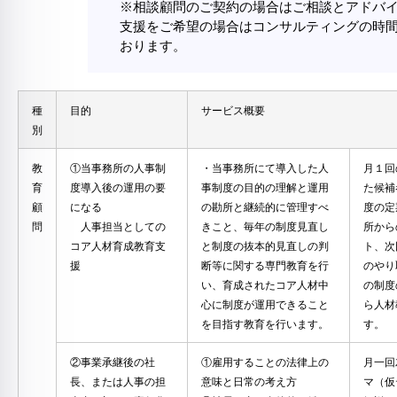
※相談顧問のご契約の場合はご相談とアドバ
支援をご希望の場合はコンサルティングの時
おります。
種
目的
サービス概要
別
教
①当事務所の人事制
・当事務所にて導入した人
月１回
育
度導入後の運用の要
事制度の目的の理解と運用
た候補
顧
になる
の勘所と継続的に管理すべ
度の定
問
人事担当としての
きこと、毎年の制度見直し
所から
コア人材育成教育支
と制度の抜本的見直しの判
ト、次
援
断等に関する専門教育を行
のやり
い、育成されたコア人材中
の制度
心に制度が運用できること
ら人材
を目指す教育を行います。
す。
②事業承継後の社
①雇用することの法律上の
月一回
長、または人事の担
意味と日常の考え方
マ（仮