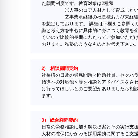
た顧問制度です。教育対象は2種類
①人事のコア人材として育成したい
②事業承継後の社長様および未経験の
を想定しております。 詳細は下欄をご参照く
識と考え方を中心に具体的に身につく教育を
くいので比較的長期にわたってご参加いただ
おります。私塾のようなものとお考え下さい
2) 相談顧問契約
社長様の日常の労務問題＜問題社員、セクハ
指導への対応他＞等を相談とアドバイスをさ
け行ってほしいとのご要望がありましたら相
ます。
3） 総合顧問契約
日常の労務相談に加え解決提案とその実行支
人材の確保にかかわる採用業務に関するご支