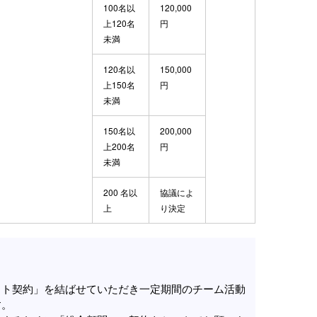
100名以
120,000
上120名
円
未満
120名以
150,000
上150名
円
未満
150名以
200,000
上200名
円
未満
200 名以
協議によ
上
り決定
ット契約」を結ばせていただき一定期間のチーム活動
す。